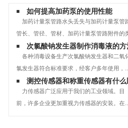
如何提高加药泵的使用性能
加药计量泵管路水头丢失与加药计量泵管
管长、管径、管材、加药计量泵管路附件的
及加药计量泵管路的装置质量等要素有关，
次氯酸钠发生器制作消毒液的方
各种消毒设备生产次氯酸钠发生器和二氧
管路功率，可采纳如下办法。 在中、小
氯发生器符合标准要求，经客户多年使用，
量可靠，满意度高。制备消毒液的次氯酸钠
测控传感器和称重传感器有什么
力传感器广泛应用于我们的工业领域。目
生器方法：l生活饮用水溶解盐。盐水浓度为
前，许多企业更加重视力传感器的安装。在
20g/L~50g/L。l根据产品说明书规
装过程中，首先要对测控传感器的应用有一
的了解。力传感器可以检测张力、张力、压