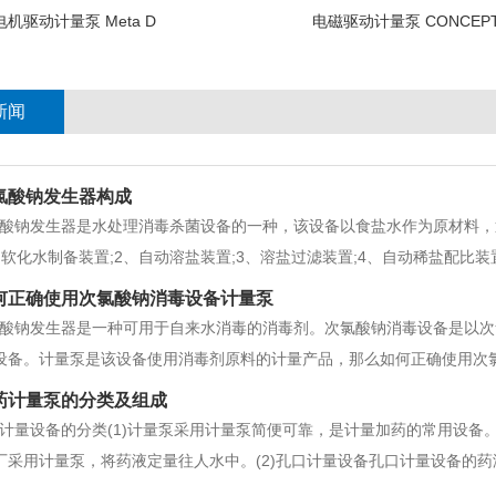
电机驱动计量泵 Meta D
电磁驱动计量泵 CONCEPT
新闻
氯酸钠发生器构成
酸钠发生器是水处理消毒杀菌设备的一种，该设备以食盐水作为原材料，
、软化水制备装置;2、自动溶盐装置;3、溶盐过滤装置;4、自动稀盐配比装
、自动控制系统;9、次氯酸钠存储罐;10、投加自动化系统等部分组成。
何正确使用次氯酸钠消毒设备计量泵
为一体，电解槽通过电
酸钠发生器是一种可用于自来水消毒的消毒剂。次氯酸钠消毒设备是以次
设备。计量泵是该设备使用消毒剂原料的计量产品，那么如何正确使用次氯
打开排气阀，待药液流出后拧紧接头，泵正常投药。2.将次氯酸钠消毒设
药计量泵的分类及组成
启动位置，启动运行。3.计量泵
计量设备的分类(1)计量泵采用计量泵简便可靠，是计量加药的常用设备
厂采用计量泵，将药液定量往人水中。(2)孔口计量设备孔口计量设备的
管嘴)或是一定开启度的孔板的出流量是恒定的。当需要调节投药量时，可