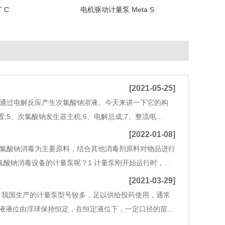
 C
电机驱动计量泵 Meta S
[2021-05-25]
通过电解反应产生次氯酸钠溶液。今天来讲一下它的构
置;5、次氯酸钠发生器主机;6、电解总成;7、整流电
次氯酸钠发生器主机：集成电解槽、电解电源、计量泵、控制
[2022-01-08]
氯酸钠消毒为主要原料，结合其他消毒剂原料对物品进行
酸钠消毒设备的计量泵呢？1.计量泵刚开始运行时，应
备计量泵的频率旋钮调整到百分之50左右，将电控箱开关
[2021-03-29]
。我国生产的计量泵型号较多，足以供给投药使用，通常
药液液位由浮球保持恒定，在恒定液位下，一定口径的苗嘴
以更换苗嘴或者调节孔口的大小。计量泵加药泵计量泵的