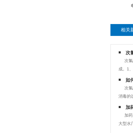
相关
次
次氯
成。1
源;8
如
系统等
次氯
消毒的
逆时针
加
旋转到
加药
大型水
(也称