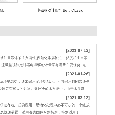
Mc
电磁驱动计量泵 Beta Classic
[2021-07-13]
量2.被计量液体的主要特性,例如化学腐蚀性、黏度和比重等
制、流量监视和定时器电磁驱动计量泵有哪些主要优势?电磁
可靠。计量泵非常适合于低流量、低压力工作场合,并且
[2021-01-26]
及环境效益，通常采用循环冷却水。不管采用封闭式还是
凝器等有極大的影响。循环冷却水系统中，由于水质影
，水中细小的泥沙、尘土、藻类细菌、不溶性盐类物质等
[2021-03-12]
领域有着广泛的应用，是物化处理中必不可少的一个组成
制及投加装置，适用各类固体粉剂药剂，特别适用于