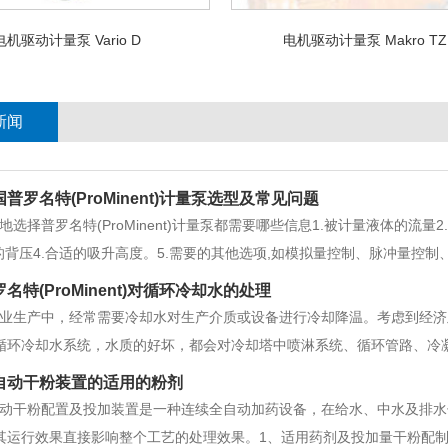
电机驱动计量泵 Vario D
电机驱动计量泵 Makro TZ
新闻
国普罗名特(ProMinent)计量泵选型及常见问题
地选择普罗名特(ProMinent)计量泵都需要哪些信息1.被计量液体的流
统的背压4.合适的吸升高度。5.需要的其他选项,如模拟量控制、脉冲量控
量泵只有一个运动部件—电枢轴。通常来讲,运动部件越少则计量泵工作越
名特(ProMinent)对循环冷却水的处理
电压波动
业生产中，经常需要冷却水对生产介质或设备进行冷却降温。考虑到经济
循环冷却水系统，水质的好坏，都会对冷却塔中喷淋系统、循环管路、冷
常会产生以下三大类问题：■水中的沉积物循环冷却水系统在运行过程中
自动干粉装置的适用的粉剂
沉淀，形成沉积物附着于换热器表面，从而
动干粉配置及投加装置是一种连续全自动加药设备，在给水、中水及排水
其运行效果直接影响整个工艺的处理效果。1、适用药剂及投加量干粉配