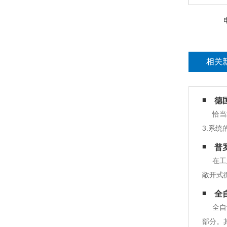
相关
德
恰当
3.系
驱动计
普罗
在供电
在工
敞开式
响，通
全
会发生
全自
部分。