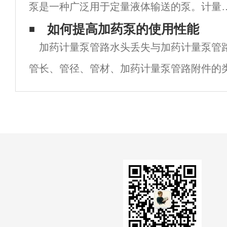
泵是一种广泛用于定量液体输送的泵。计量
的流量调节是指按照传统工作方式手工调整
如何提高加药泵的使用性能
加药计量泵管路水头丢失与加药计量泵管
量泵的螺杆，从而改变柱塞(或膜片)的有效
管长、管径、管材、加药计量泵管路附件的
程，从而实现对输液量进行定量检测。计量
及加药计量泵管路的装置质量等要素有关，
管路功率，可采纳如下办法。 在中、小