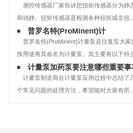
测控传感器厂家告诉您扭矩传感器分为静
和动静。扭矩传感器是检测各种扭矩或非扭
机械部件的扭矩感知，并将扭矩力的物理变
普罗名特(ProMinent)计
普罗名特(ProMinent)计量泵是往复泵
转化为电信号。扭矩传感器可用于生产粘度
按用途将其命名为计量泵。其主要有以下特
和电动（气动、液压）扭矩扳手。具有精度
确，泵本身带有流量调节装置，可以在零流
计量泵加药泵要注意哪些重要事
高、
计量泵制造商在计量泵应用过程中总结了
实现无级调速。计量泵根据液力端的结
个常见问题的处理方法，希望能对大家有所
助。一、计量泵加药泵要注意哪些重要事项
在运行加药系统时，应注意以下事项：投加
些压力。B.冲程频率。C.吸高。D.海拔高