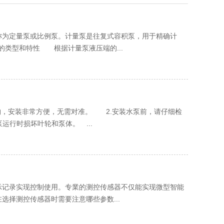
定量泵或比例泵。计量泵是往复式容积泵，用于精确计
类型和特性 根据计量泵液压端的...
，安装非常方便，无需对准。 2.安装水泵前，请仔细检
运行时损坏叶轮和泵体。 ...
示记录实现控制使用。专業的测控传感器不仅能实现微型智能
择测控传感器时需要注意哪些参数...